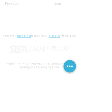
Previous
Next
* 이용 문의 :
카카오톡 문의
를 클릭하시거나,
1588-3876
으로 전화주세요.
주식회사 시사유나이티드 I 대표 곽봉준 I
사업자등록번호
161-86-01652
I
통신판매업신고번호 제 2021-경기김포-2387호
사무실 I 경기도 김포시 장기동 2083-6 마스터비즈파크 3층 336-
339호
스튜디오 I 서울특별시 강남구 논현로 616 대일빌딩
대표전화
1588-3876
I 해외문의
+82-10-7200-0211
​메일
admin@sisaunited.com
I 업무시간 평일 09:00~18:00
(13:00~14:00 점심시간)
예약시스템