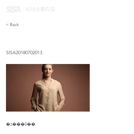
< Back
QUINNIE TEONG
SISA20180702013
�ݿ���ȭ��