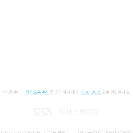
* 이용 문의 :
카카오톡 문의
를 클릭하시거나,
1588-3876
으로 전화주세요.
주식회사 시사유나이티드 I 대표 곽봉준 I
사업자등록번호
161-86-01652