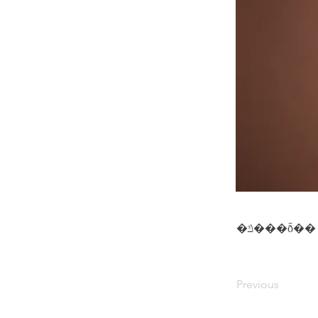
�ݿ���ȭ��
Previous