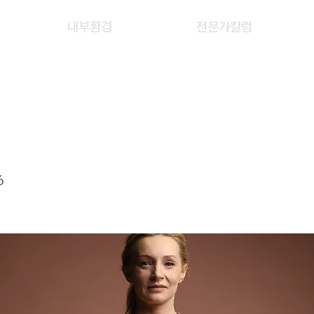
내부환경
전문가칼럼
NG JING
6