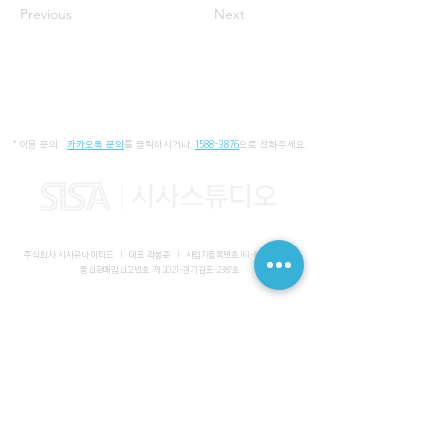
Previous
Next
* 이용 문의 :
카카오톡 문의
를 클릭하시거나,
1588-3876
으로 전화주세요.
주식회사 시사유나이티드 I 대표 곽봉준 I
사업자등록번호
161-86-01652
I
통신판매업신고번호 제 2021-경기김포-2387호
사무실 I 경기도 김포시 장기동 2083-6 마스터비즈파크 3층 336-
339호
스튜디오 I 서울특별시 강남구 논현로 616 대일빌딩
대표전화
1588-3876
I 해외문의
+82-10-7200-0211
​메일
admin@sisaunited.com
I 업무시간 평일 09:00~18:00
(13:00~14:00 점심시간)
예약시스템