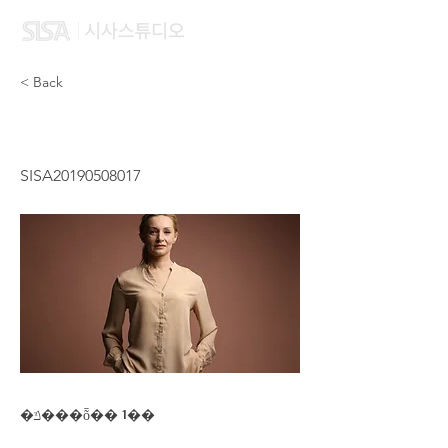
< Back
LU ERIC JIA HUI
SISA20190508017
�ݿ���ȭ�� 1��