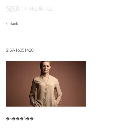
< Back
LIN XU
SISA16051420
�ݿ���ȭ��