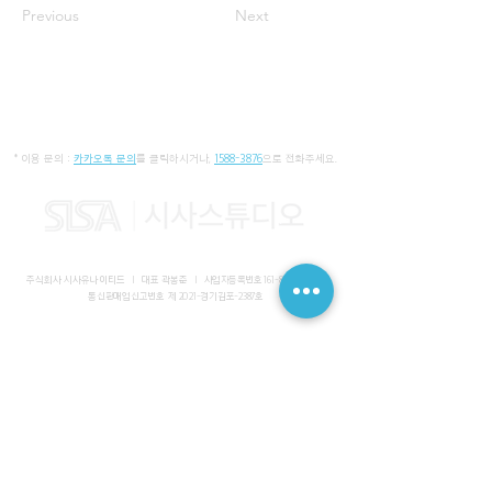
Previous
Next
* 이용 문의 :
카카오톡 문의
를 클릭하시거나,
1588-3876
으로 전화주세요.
주식회사 시사유나이티드 I 대표 곽봉준 I
사업자등록번호
161-86-01652
I
통신판매업신고번호 제 2021-경기김포-2387호
사무실 I 경기도 김포시 장기동 2083-6 마스터비즈파크 3층 336-
339호
스튜디오 I 서울특별시 강남구 논현로 616 대일빌딩
대표전화
1588-3876
I 해외문의
+82-10-7200-0211
​메일
admin@sisaunited.com
I 업무시간 평일 09:00~18:00
(13:00~14:00 점심시간)
예약시스템