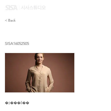
< Back
LIANG BAO YI
SISA16052505
�ݿ���ȭ��