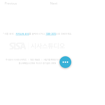
Previous
Next
* 이용 문의 :
카카오톡 문의
를 클릭하시거나,
1588-3876
으로 전화주세요.
주식회사 시사유나이티드 I 대표 곽봉준 I
사업자등록번호
161-86-01652
I
통신판매업신고번호 제 2021-경기김포-2387호
사무실 I 경기도 김포시 장기동 2083-6 마스터비즈파크 3층 336-
339호
스튜디오 I 서울특별시 강남구 논현로 616 대일빌딩
대표전화
1588-3876
I 해외문의
+82-10-7200-0211
​메일
admin@sisaunited.com
I 업무시간 평일 09:00~18:00
(13:00~14:00 점심시간)
예약시스템