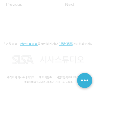
Previous
Next
* 이용 문의 :
카카오톡 문의
를 클릭하시거나,
1588-3876
으로 전화주세요.
주식회사 시사유나이티드 I 대표 곽봉준 I
사업자등록번호
161-86-01652
I
통신판매업신고번호 제 2021-경기김포-2387호
사무실 I 경기도 김포시 장기동 2083-6 마스터비즈파크 3층 336-
339호
스튜디오 I 서울특별시 강남구 논현로 616 대일빌딩
대표전화
1588-3876
I 해외문의
+82-10-7200-0211
​메일
admin@sisaunited.com
I 업무시간 평일 09:00~18:00
(13:00~14:00 점심시간)
예약시스템