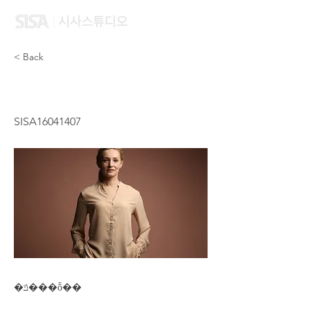
< Back
LI LI JIE
SISA16041407
�ݿ���ȭ��