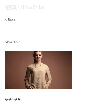
< Back
LAI TSZ YAN
SISA0925
��ȸ��