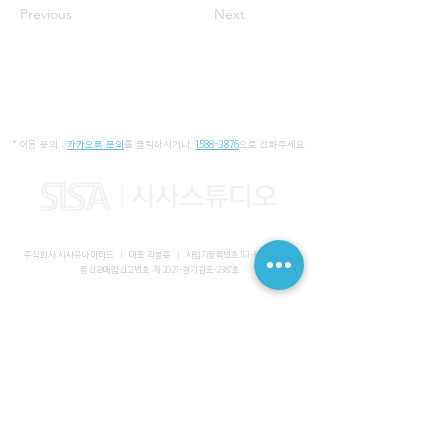
Previous
Next
* 이용 문의 :
카카오톡 문의
를 클릭하시거나,
1588-3876
으로 전화주세요.
주식회사 시사유나이티드 I 대표 곽봉준 I
사업자등록번호
161-86-01652
I
통신판매업신고번호 제 2021-경기김포-2387호
사무실 I 경기도 김포시 장기동 2083-6 마스터비즈파크 3층 336-
339호
스튜디오 I 서울특별시 강남구 논현로 616 대일빌딩
대표전화
1588-3876
I 해외문의
+82-10-7200-0211
​메일
admin@sisaunited.com
I 업무시간 평일 09:00~18:00
(13:00~14:00 점심시간)
예약시스템