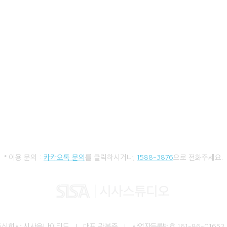
* 이용 문의 :
카카오톡 문의
를 클릭하시거나,
1588-3876
으로 전화주세요.
주식회사 시사유나이티드 I 대표 곽봉준 I
사업자등록번호
161-86-01652