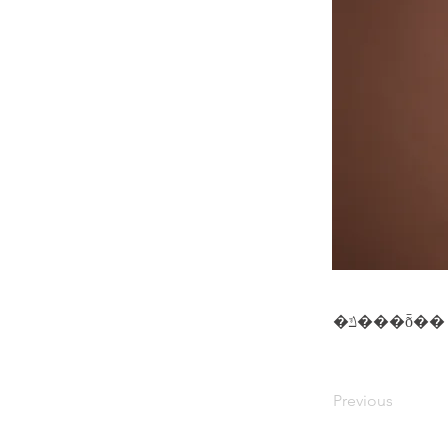
�ݿ���ȭ��
Previous