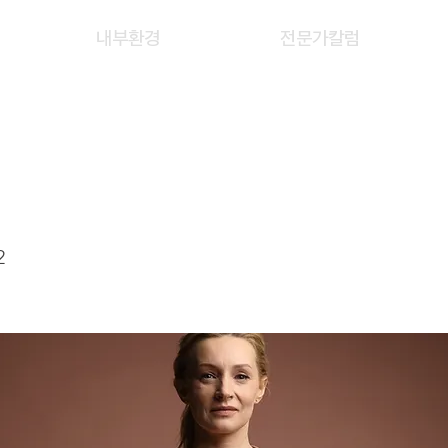
내부환경
전문가칼럼
U
2