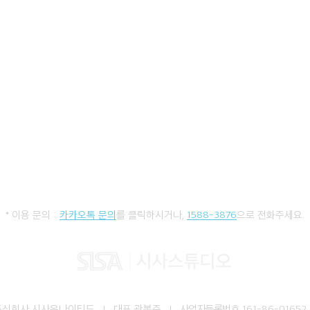
* 이용 문의 :
카카오톡 문의
를 클릭하시거나,
1588-3876
으로 전화주세요.
주식회사 시사유나이티드 I 대표 곽봉준 I
사업자등록번호
161-86-01652