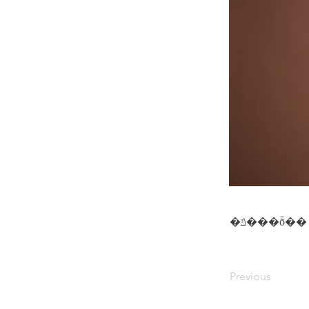
�ݿ���ȭ��
Previous