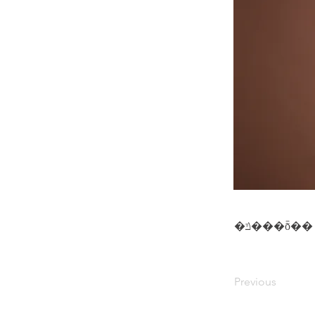
�ݿ���ȭ��
Previous