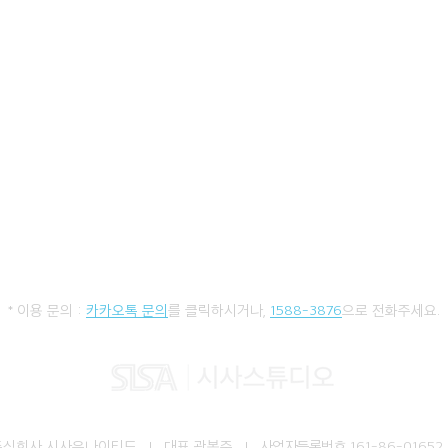
* 이용 문의 :
카카오톡 문의
를 클릭하시거나,
1588-3876
으로 전화주세요.
주식회사 시사유나이티드 I 대표 곽봉준 I
사업자등록번호
161-86-01652