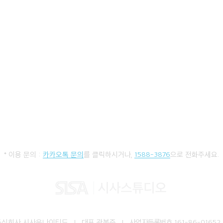
* 이용 문의 :
카카오톡 문의
를 클릭하시거나,
1588-3876
으로 전화주세요.
주식회사 시사유나이티드 I 대표 곽봉준 I
사업자등록번호
161-86-01652