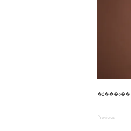
�ݿ���ȭ��
Previous