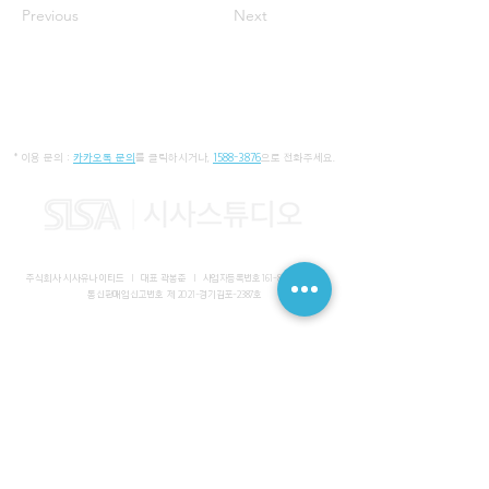
Previous
Next
* 이용 문의 :
카카오톡 문의
를 클릭하시거나,
1588-3876
으로 전화주세요.
주식회사 시사유나이티드 I 대표 곽봉준 I
사업자등록번호
161-86-01652
I
통신판매업신고번호 제 2021-경기김포-2387호
사무실 I 경기도 김포시 장기동 2083-6 마스터비즈파크 3층 336-
339호
스튜디오 I 서울특별시 강남구 논현로 616 대일빌딩
대표전화
1588-3876
I 해외문의
+82-10-7200-0211
​메일
admin@sisaunited.com
I 업무시간 평일 09:00~18:00
(13:00~14:00 점심시간)
예약시스템