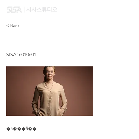
< Back
AN LI JUN
SISA16010601
�ݿ���ȭ��